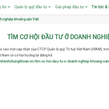
 tôi
Quản lý quỹ đầu tư
Giải pháp đầu tư
Tin tức & 
nh nghiệp khoáng sản Việt
TÌM CƠ HỘI ĐẦU TƯ Ở DOANH NGHI
 cáo mới cập nhật của CTCP Quản lý quỹ Trí tuệ Việt Nam (IVAM), tro
t Nam có cơ hội hưởng lợi đáng kể.
nnhanhchungkhoan.vn/tim-co-hoi-dau-tu-o-doanh-nghiep-khoang-san